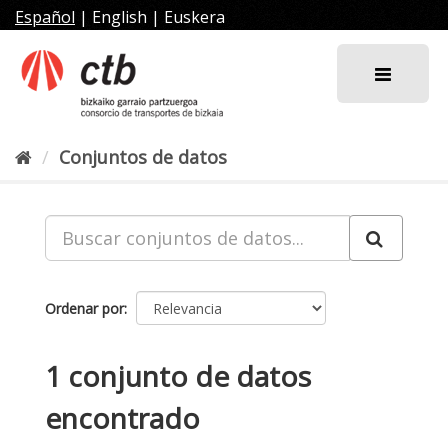
Ir
Español
|
English
|
Euskera
al
contenido
Conjuntos de datos
Ordenar por
1 conjunto de datos
encontrado