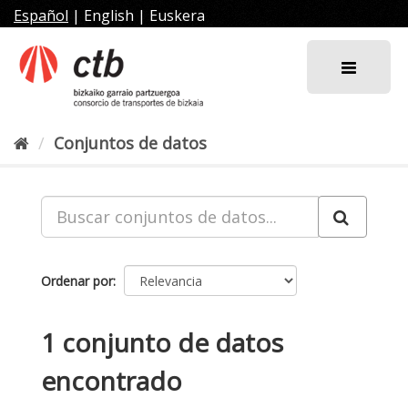
Ir
Español
|
English
|
Euskera
al
contenido
Conjuntos de datos
Ordenar por
1 conjunto de datos
encontrado