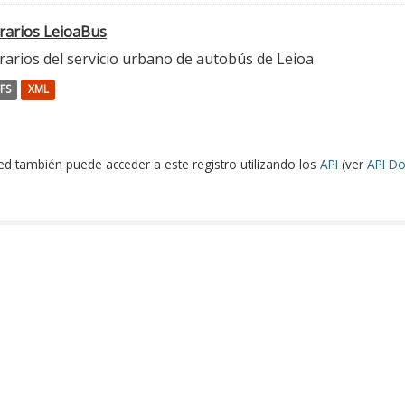
rarios LeioaBus
rarios del servicio urbano de autobús de Leioa
FS
XML
ed también puede acceder a este registro utilizando los
API
(ver
API Do