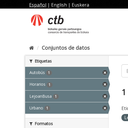
Ir
Español
|
English
|
Euskera
al
contenido
Conjuntos de datos
Etiquetas
Autobús
1
Horarios
1
1
LejoanBusa
1
Urbano
Eti
1
L
Formatos