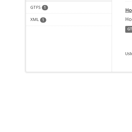
GTFS
1
Ho
Ho
XML
1
GT
Ust