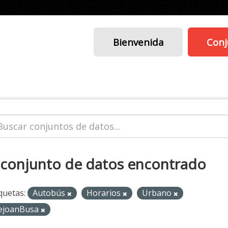
Bienvenida
Conj
 conjunto de datos encontrado
quetas:
Autobús
Horarios
Urbano
ejoanBusa