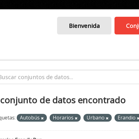
Bienvenida
Conj
 conjunto de datos encontrado
quetas:
Autobús
Horarios
Urbano
Erandio