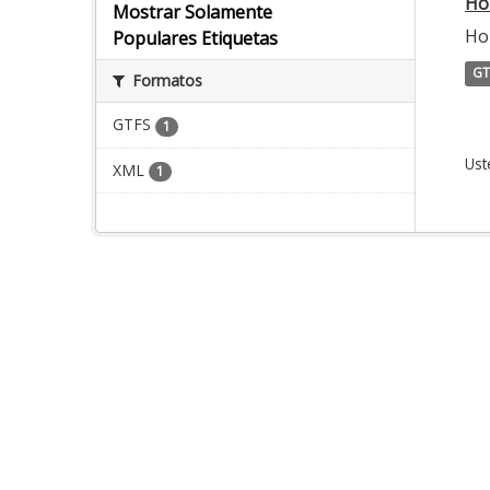
Ho
Mostrar Solamente
Ho
Populares Etiquetas
GT
Formatos
GTFS
1
Ust
XML
1