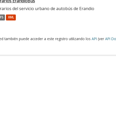
rarios ErandioBus
rarios del servicio urbano de autobús de Erandio
FS
XML
ed también puede acceder a este registro utilizando los
API
(ver
API Do