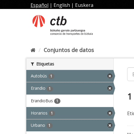
Ir
Español
|
English
|
Euskera
al
contenido
Conjuntos de datos
Etiquetas
Autobús
1
Erandio
1
1
ErandioBus
1
Horarios
Eti
1
Urbano
1