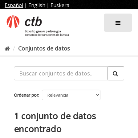
Ir
Español
|
English
|
Euskera
al
contenido
Conjuntos de datos
Ordenar por
1 conjunto de datos
encontrado