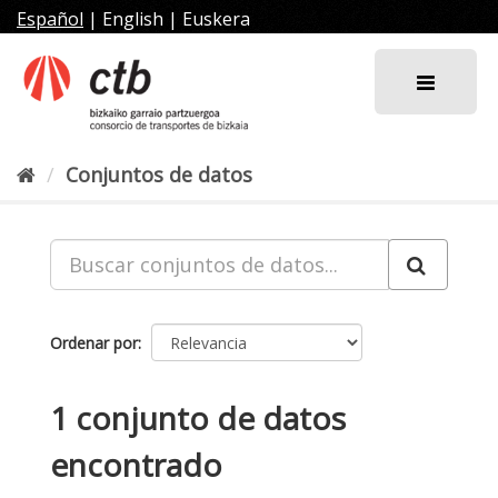
Ir
Español
|
English
|
Euskera
al
contenido
Conjuntos de datos
Ordenar por
1 conjunto de datos
encontrado