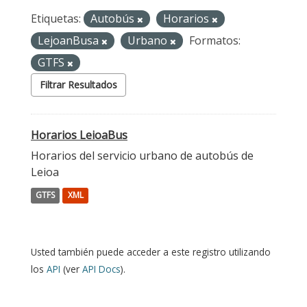
Etiquetas:
Autobús
Horarios
LejoanBusa
Urbano
Formatos:
GTFS
Filtrar Resultados
Horarios LeioaBus
Horarios del servicio urbano de autobús de
Leioa
GTFS
XML
Usted también puede acceder a este registro utilizando
los
API
(ver
API Docs
).