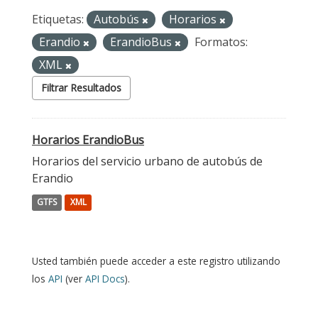
Etiquetas:
Autobús
Horarios
Erandio
ErandioBus
Formatos:
XML
Filtrar Resultados
Horarios ErandioBus
Horarios del servicio urbano de autobús de
Erandio
GTFS
XML
Usted también puede acceder a este registro utilizando
los
API
(ver
API Docs
).