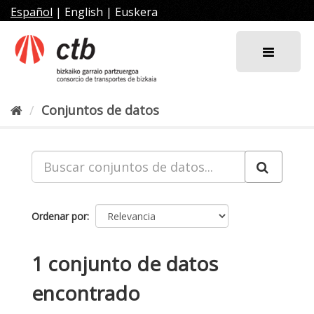
Ir
Español
|
English
|
Euskera
al
contenido
Conjuntos de datos
Ordenar por
1 conjunto de datos
encontrado