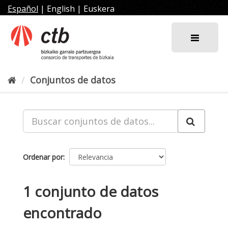
Ir
Español
|
English
|
Euskera
al
contenido
Conjuntos de datos
Ordenar por
1 conjunto de datos
encontrado