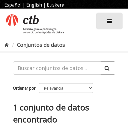
Ir
Español
|
English
|
Euskera
al
contenido
Conjuntos de datos
Ordenar por
1 conjunto de datos
encontrado