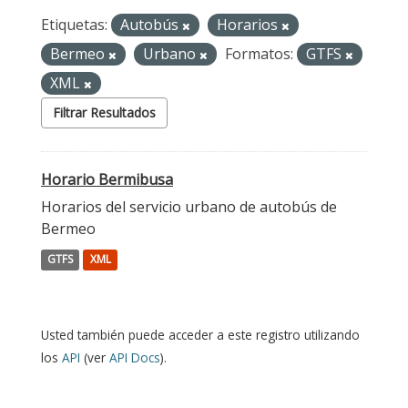
Etiquetas:
Autobús
Horarios
Bermeo
Urbano
Formatos:
GTFS
XML
Filtrar Resultados
Horario Bermibusa
Horarios del servicio urbano de autobús de
Bermeo
GTFS
XML
Usted también puede acceder a este registro utilizando
los
API
(ver
API Docs
).