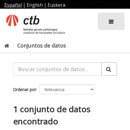
Ir
Español
|
English
|
Euskera
al
contenido
Conjuntos de datos
Ordenar por
1 conjunto de datos
encontrado