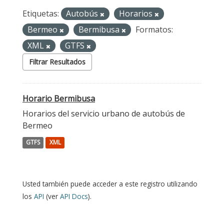
Etiquetas:
Autobús
Horarios
Bermeo
Bermibusa
Formatos:
XML
GTFS
Filtrar Resultados
Horario Bermibusa
Horarios del servicio urbano de autobús de
Bermeo
GTFS
XML
Usted también puede acceder a este registro utilizando
los
API
(ver
API Docs
).