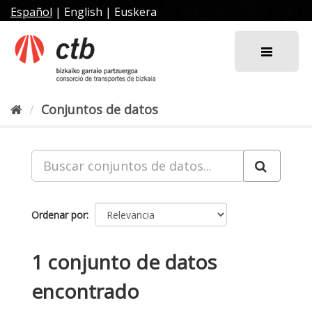
Ir
Español
|
English
|
Euskera
al
contenido
Conjuntos de datos
Ordenar por
1 conjunto de datos
encontrado