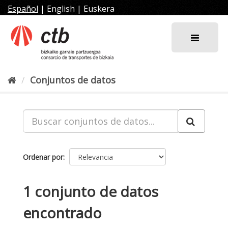
Ir
Español
|
English
|
Euskera
al
contenido
Conjuntos de datos
Ordenar por
1 conjunto de datos
encontrado