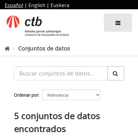
Ir
Español
|
English
|
Euskera
al
contenido
Conjuntos de datos
Ordenar por
5 conjuntos de datos
encontrados