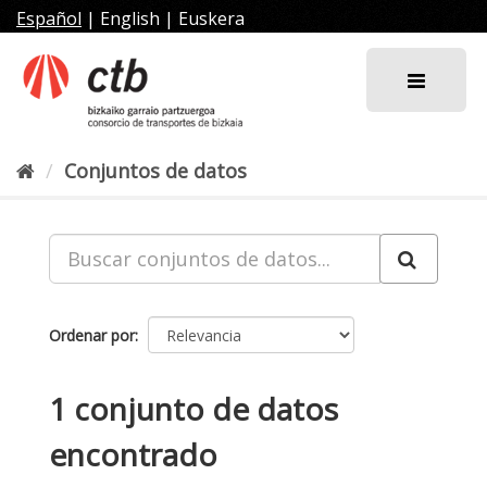
Ir
Español
|
English
|
Euskera
al
contenido
Conjuntos de datos
Ordenar por
1 conjunto de datos
encontrado