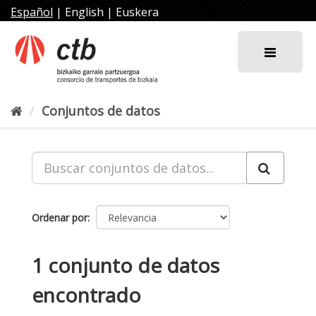
Ir
Español
|
English
|
Euskera
al
contenido
Conjuntos de datos
Ordenar por
1 conjunto de datos
encontrado