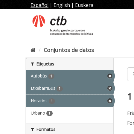
Ir
Español
|
English
|
Euskera
al
contenido
Conjuntos de datos
Etiquetas
Autobús
1
EtxebarriBus
1
1
Horarios
1
Urbano
Eti
1
Fo
Formatos