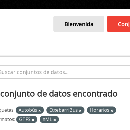
Bienvenida
Conj
 conjunto de datos encontrado
quetas:
Autobús
EtxebarriBus
Horarios
rmatos:
GTFS
XML