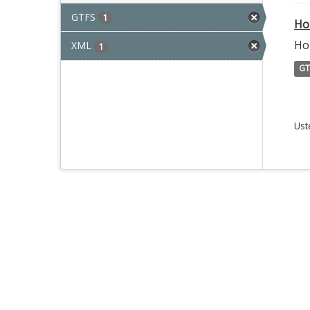
GTFS
1
Ho
Hor
XML
1
GT
Ust