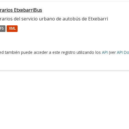
rarios EtxebarriBus
arios del servicio urbano de autobús de Etxebarri
FS
XML
ed también puede acceder a este registro utilizando los
API
(ver
API Do