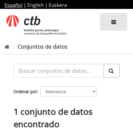
Ir
Español
|
English
|
Euskera
al
contenido
Conjuntos de datos
Ordenar por
1 conjunto de datos
encontrado