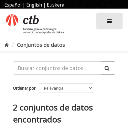
Ir
Español
|
English
|
Euskera
al
contenido
Conjuntos de datos
Ordenar por
2 conjuntos de datos
encontrados