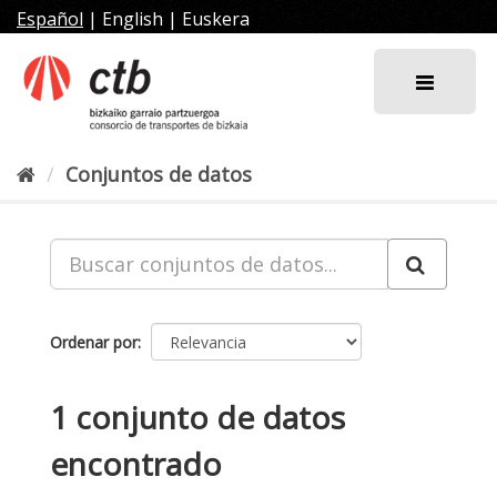
Ir
Español
|
English
|
Euskera
al
contenido
Conjuntos de datos
Ordenar por
1 conjunto de datos
encontrado