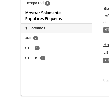
Tiempo real
1
Biz
Mostrar Solamente
Inf
Populares Etiquetas
act
Formatos
GT
XML
2
Ho
GTFS
1
Lis
GTFS-RT
1
GT
Ust