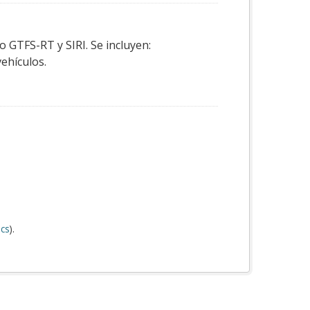
o GTFS-RT y SIRI. Se incluyen:
vehículos.
cs
).