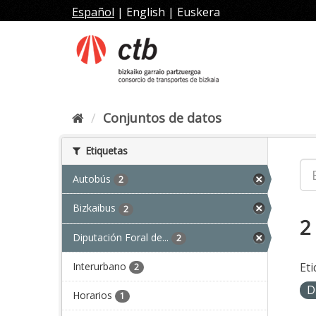
Ir
Español
|
English
|
Euskera
al
contenido
Conjuntos de datos
Etiquetas
Autobús
2
Bizkaibus
2
2
Diputación Foral de...
2
Interurbano
Eti
2
D
Horarios
1