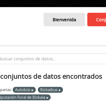
Bienvenida
Conj
 conjuntos de datos encontrados
quetas:
Autobús
Bizkaibus
iputación Foral de Bizkaia