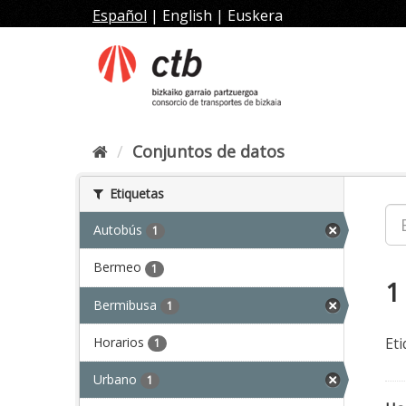
Ir
Español
|
English
|
Euskera
al
contenido
Conjuntos de datos
Etiquetas
Autobús
1
Bermeo
1
1
Bermibusa
1
Horarios
Eti
1
Urbano
1