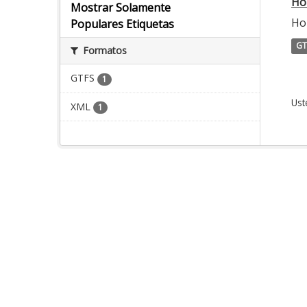
Ho
Mostrar Solamente
Ho
Populares Etiquetas
GT
Formatos
GTFS
1
Ust
XML
1