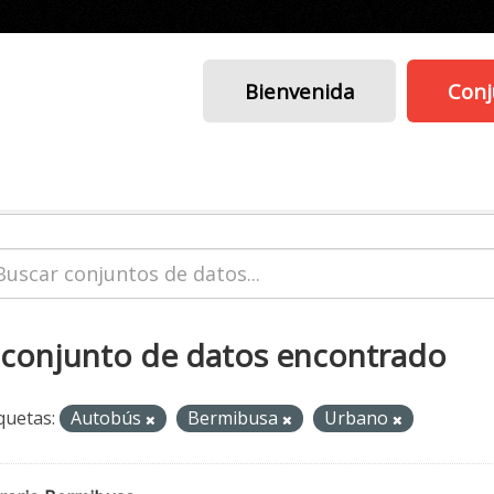
Bienvenida
Conj
 conjunto de datos encontrado
quetas:
Autobús
Bermibusa
Urbano