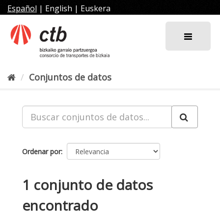
Ir
Español
|
English
|
Euskera
al
contenido
Conjuntos de datos
Ordenar por
1 conjunto de datos
encontrado