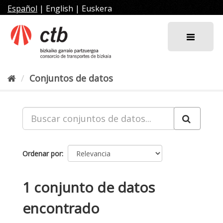
Ir
Español
|
English
|
Euskera
al
contenido
Conjuntos de datos
Ordenar por
1 conjunto de datos
encontrado