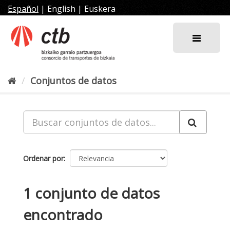
Ir
Español
|
English
|
Euskera
al
contenido
Conjuntos de datos
Ordenar por
1 conjunto de datos
encontrado