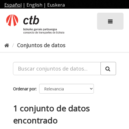
Ir
Español
|
English
|
Euskera
al
contenido
Conjuntos de datos
Ordenar por
1 conjunto de datos
encontrado