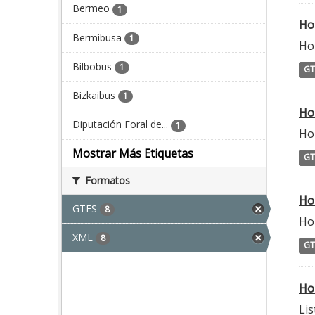
Bermeo
1
Ho
Bermibusa
1
Ho
Bilbobus
1
GT
Bizkaibus
1
Ho
Diputación Foral de...
1
Ho
Mostrar Más Etiquetas
GT
Formatos
Ho
GTFS
8
Ho
XML
8
GT
Ho
Lis