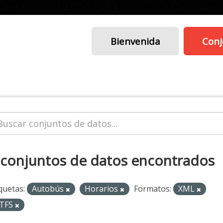
Bienvenida
Conj
 conjuntos de datos encontrados
quetas:
Autobús
Horarios
Formatos:
XML
TFS