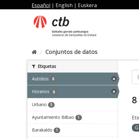
Ir
Español
|
English
|
Euskera
al
contenido
Conjuntos de datos
Etiquetas
Autobús
8
Horarios
8
8
Urbano
5
Ayuntamiento Bilbao
Eti
1
G
Barakaldo
1