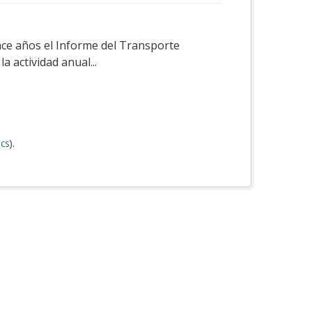
ace años el Informe del Transporte
a actividad anual...
cs
).