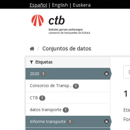
Ir
Español
|
English
|
Euskera
al
contenido
Conjuntos de datos
Etiquetas
2020
1
Consorcio de Transp...
1
1
CTB
1
datos transporte
Eti
1
Fo
Informe transporte
1