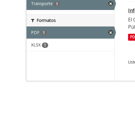
Transporte
1
In
El
Formatos
Púb
PDF
1
PD
XLSX
1
Ust