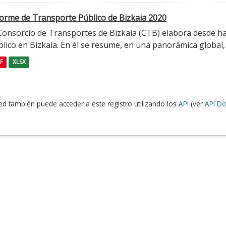
forme de Transporte Público de Bizkaia 2020
 Consorcio de Transportes de Bizkaia (CTB) elabora desde h
lico en Bizkaia. En él se resume, en una panorámica global, l
F
XLSX
ed también puede acceder a este registro utilizando los
API
(ver
API Do