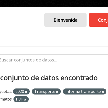
Bienvenida
Conj
 conjunto de datos encontrado
quetas:
2020
Transporte
Informe transporte
rmatos:
PDF