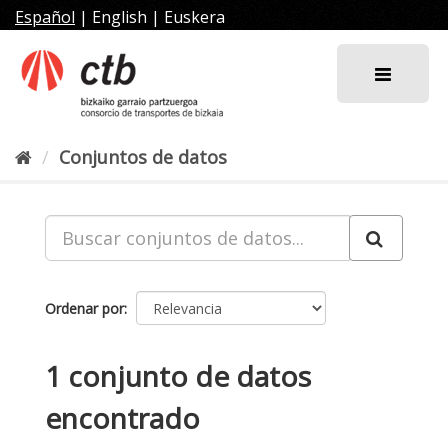
Ir
Español
|
English
|
Euskera
al
contenido
Conjuntos de datos
Ordenar por
1 conjunto de datos
encontrado