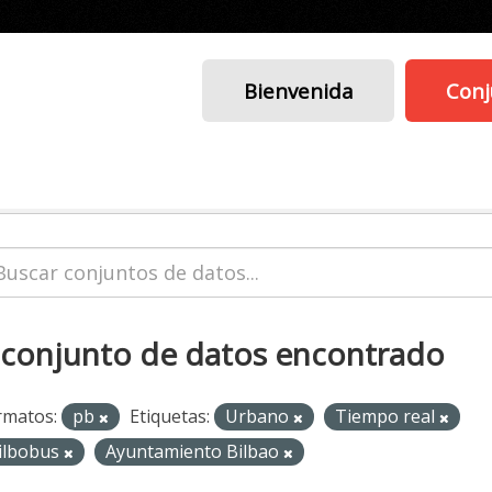
Bienvenida
Conj
 conjunto de datos encontrado
rmatos:
pb
Etiquetas:
Urbano
Tiempo real
ilbobus
Ayuntamiento Bilbao