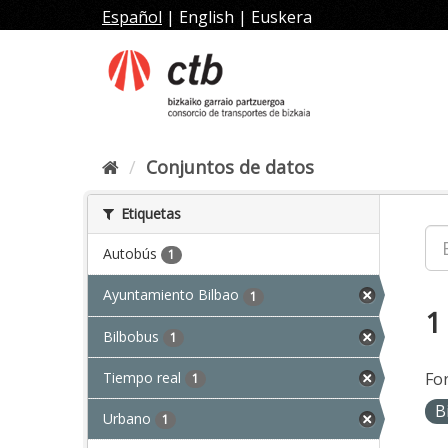
Ir
Español
|
English
|
Euskera
al
contenido
Conjuntos de datos
Etiquetas
Autobús
1
Ayuntamiento Bilbao
1
1
Bilbobus
1
Tiempo real
Fo
1
B
Urbano
1