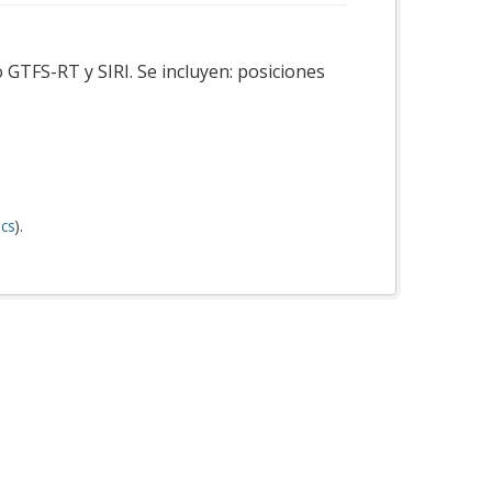
 GTFS-RT y SIRI. Se incluyen: posiciones
cs
).