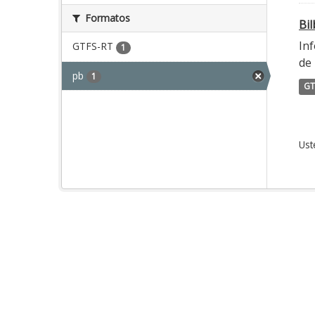
Formatos
Bi
Inf
GTFS-RT
1
de 
pb
1
GT
Ust