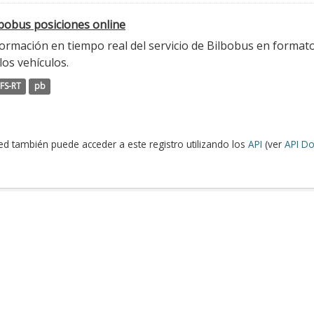
lbobus posiciones online
ormación en tiempo real del servicio de Bilbobus en formato
los vehículos.
FS-RT
pb
ed también puede acceder a este registro utilizando los
API
(ver
API Do