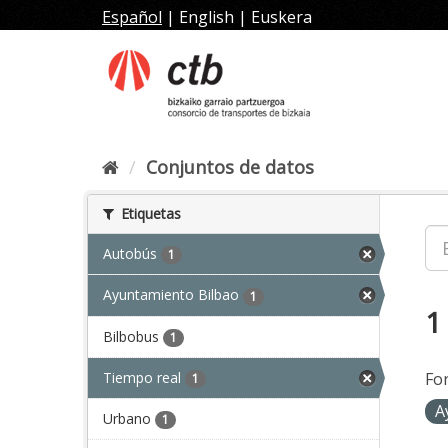
Ir
Español
|
English
|
Euskera
al
contenido
Conjuntos de datos
Etiquetas
Autobús
1
Ayuntamiento Bilbao
1
1
Bilbobus
1
Tiempo real
Fo
1
A
Urbano
1