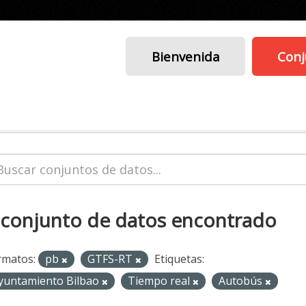
Bienvenida
Conj
 conjunto de datos encontrado
rmatos:
pb
GTFS-RT
Etiquetas:
yuntamiento Bilbao
Tiempo real
Autobús