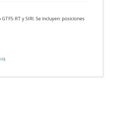
 GTFS-RT y SIRI. Se incluyen: posiciones
cs
).