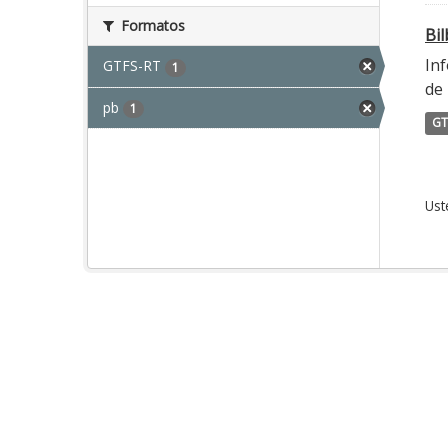
Formatos
Bi
Inf
GTFS-RT
1
de 
pb
1
GT
Ust