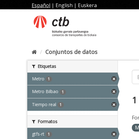
Ir
Español
|
English
|
Euskera
al
contenido
Conjuntos de datos
Etiquetas
Metro
1
Metro Bilbao
1
1
Tiempo real
1
Fo
Formatos
M
gtfs-rt
1