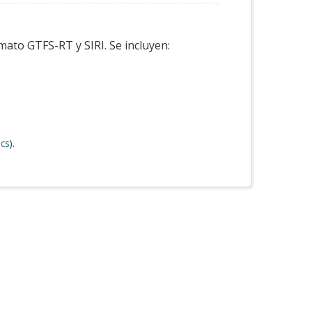
mato GTFS-RT y SIRI. Se incluyen:
cs
).