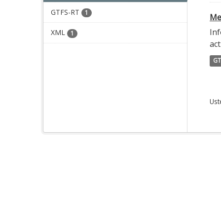
GTFS-RT
1
Met
Inf
XML
1
act
GT
Ust