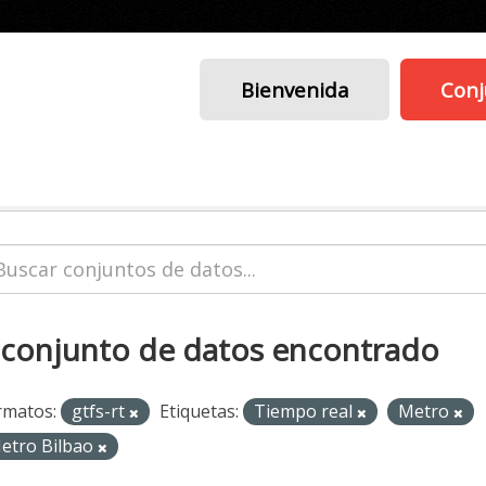
Bienvenida
Conj
 conjunto de datos encontrado
rmatos:
gtfs-rt
Etiquetas:
Tiempo real
Metro
etro Bilbao