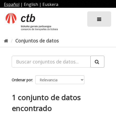
Ir
Español
|
English
|
Euskera
al
contenido
Conjuntos de datos
Ordenar por
1 conjunto de datos
encontrado