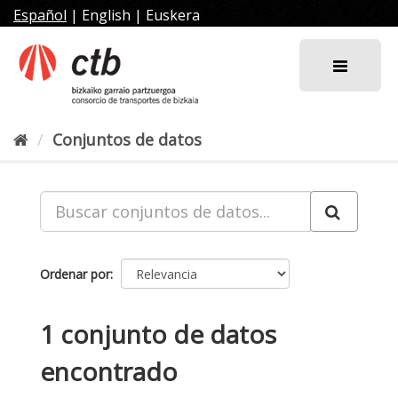
Ir
Español
|
English
|
Euskera
al
contenido
Conjuntos de datos
Ordenar por
1 conjunto de datos
encontrado