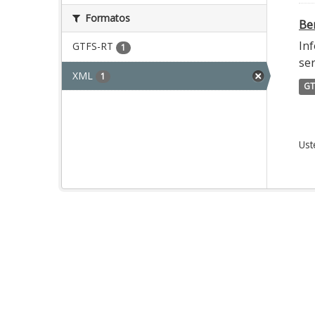
Formatos
Ber
Inf
GTFS-RT
1
ser
XML
1
GT
Ust