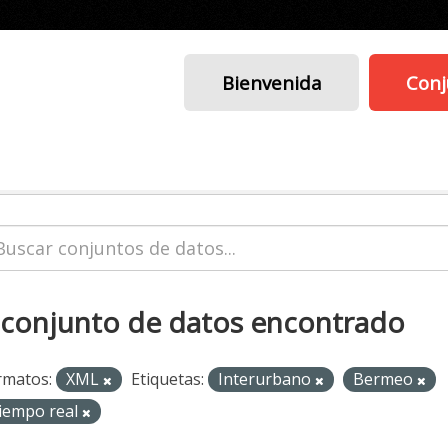
Bienvenida
Conj
 conjunto de datos encontrado
rmatos:
XML
Etiquetas:
Interurbano
Bermeo
iempo real