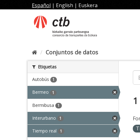
Ir
Español
|
English
|
Euskera
al
contenido
Conjuntos de datos
Etiquetas
Autobús
1
Bermeo
1
1
Bermibusa
1
Interurbano
Fo
1
T
Tiempo real
1