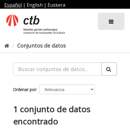
Ir
Español
|
English
|
Euskera
al
contenido
Conjuntos de datos
Ordenar por
1 conjunto de datos
encontrado