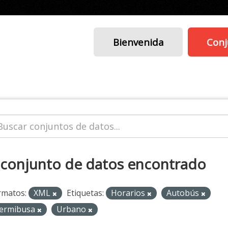
Bienvenida
Conj
 conjunto de datos encontrado
rmatos:
XML
Etiquetas:
Horarios
Autobús
ermibusa
Urbano