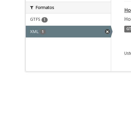
Formatos
Ho
Ho
GTFS
1
GT
XML
1
Ust