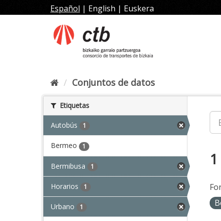
Ir
Español
|
English
|
Euskera
al
contenido
Conjuntos de datos
Etiquetas
Autobús
1
Bermeo
1
1
Bermibusa
1
Horarios
Fo
1
B
Urbano
1