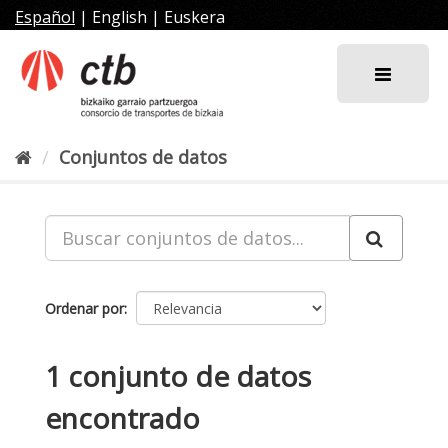
Ir
Español
|
English
|
Euskera
al
contenido
Conjuntos de datos
Ordenar por
1 conjunto de datos
encontrado