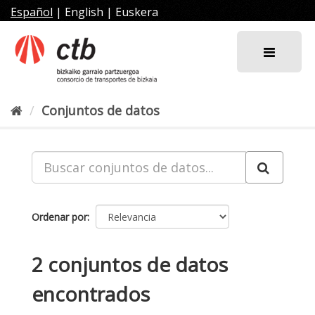
Ir
Español
|
English
|
Euskera
al
contenido
Conjuntos de datos
Ordenar por
2 conjuntos de datos
encontrados