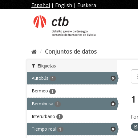
Ir
Español
|
English
|
Euskera
al
contenido
Conjuntos de datos
Etiquetas
Autobús
1
Bermeo
1
1
Bermibusa
1
Interurbano
Fo
1
B
Tiempo real
1