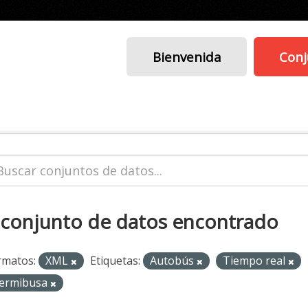
Bienvenida
Conj
 conjunto de datos encontrado
rmatos:
XML
Etiquetas:
Autobús
Tiempo real
ermibusa