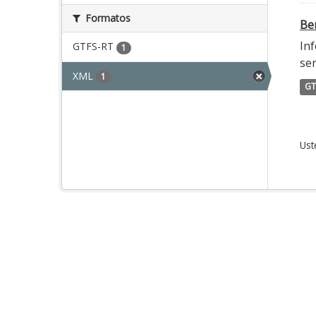
Formatos
Ber
Inf
GTFS-RT
1
ser
XML
1
GT
Ust