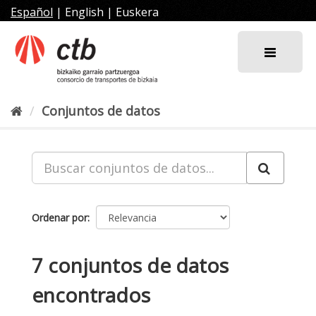
Ir
Español
|
English
|
Euskera
al
contenido
Conjuntos de datos
Ordenar por
7 conjuntos de datos
encontrados