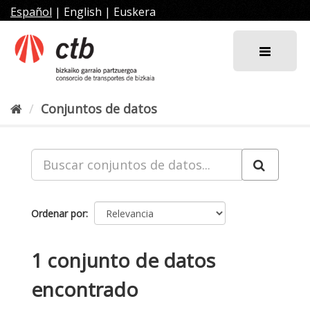
Ir
Español
|
English
|
Euskera
al
contenido
Conjuntos de datos
Ordenar por
1 conjunto de datos
encontrado