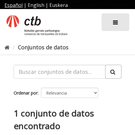
Ir
Español
|
English
|
Euskera
al
contenido
Conjuntos de datos
Ordenar por
1 conjunto de datos
encontrado