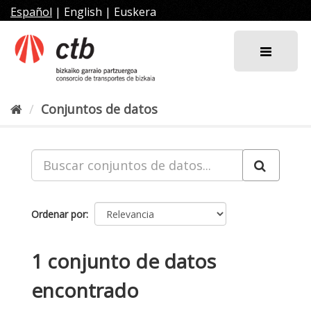
Ir
Español
|
English
|
Euskera
al
contenido
Conjuntos de datos
Ordenar por
1 conjunto de datos
encontrado