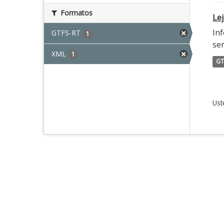
Formatos
Lej
Inf
GTFS-RT
1
ser
XML
1
GT
Ust