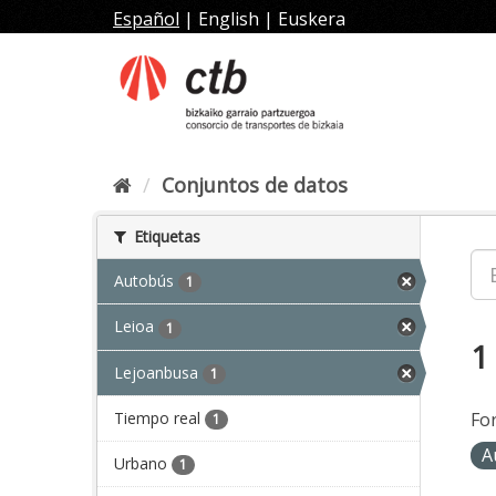
Ir
Español
|
English
|
Euskera
al
contenido
Conjuntos de datos
Etiquetas
Autobús
1
Leioa
1
1
Lejoanbusa
1
Tiempo real
Fo
1
A
Urbano
1