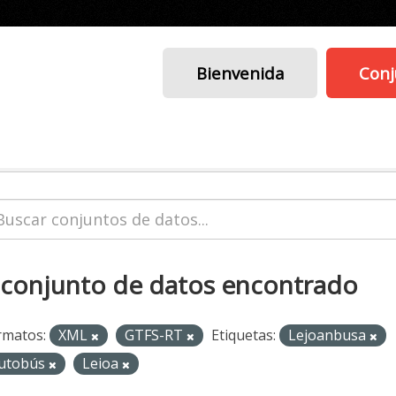
Bienvenida
Conj
 conjunto de datos encontrado
rmatos:
XML
GTFS-RT
Etiquetas:
Lejoanbusa
utobús
Leioa