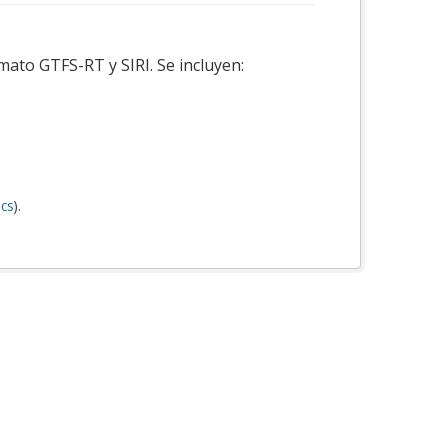
mato GTFS-RT y SIRI. Se incluyen:
cs
).