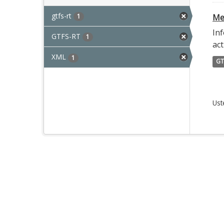
gtfs-rt
1
Met
Inf
GTFS-RT
1
act
XML
1
GT
Ust