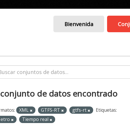
Bienvenida
Conj
 conjunto de datos encontrado
rmatos:
XML
GTFS-RT
gtfs-rt
Etiquetas:
etro
Tiempo real