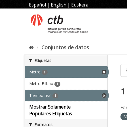
Ir
Español
|
English
|
Euskera
al
contenido
Conjuntos de datos
Etiquetas
Metro
1
Metro Bilbao
1
1
Tiempo real
1
Mostrar Solamente
Fo
Populares Etiquetas
M
Formatos