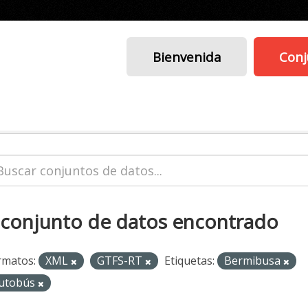
Bienvenida
Conj
 conjunto de datos encontrado
rmatos:
XML
GTFS-RT
Etiquetas:
Bermibusa
utobús