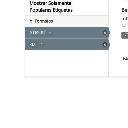
Mostrar Solamente
Ber
Populares Etiquetas
Inf
Formatos
ser
GTFS-RT
1
GT
XML
1
Ust