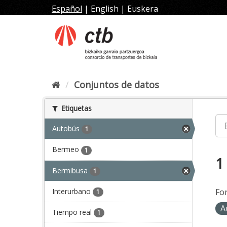
Ir
Español
|
English
|
Euskera
al
contenido
Conjuntos de datos
Etiquetas
Autobús
1
Bermeo
1
1
Bermibusa
1
Interurbano
Fo
1
A
Tiempo real
1