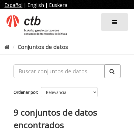
Ir
Español
|
English
|
Euskera
al
contenido
Conjuntos de datos
Ordenar por
9 conjuntos de datos
encontrados