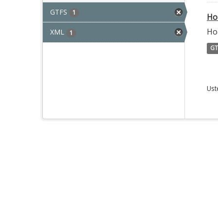
GTFS
1
Ho
Hor
XML
1
GT
Ust