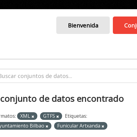
Bienvenida
Conj
 conjunto de datos encontrado
rmatos:
XML
GTFS
Etiquetas:
yuntamiento Bilbao
Funicular Artxanda