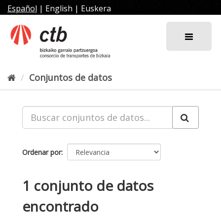
Ir
Español
|
English
|
Euskera
al
contenido
Conjuntos de datos
Ordenar por
1 conjunto de datos
encontrado