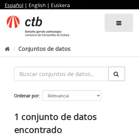
Ir
Español
|
English
|
Euskera
al
contenido
Conjuntos de datos
Ordenar por
1 conjunto de datos
encontrado